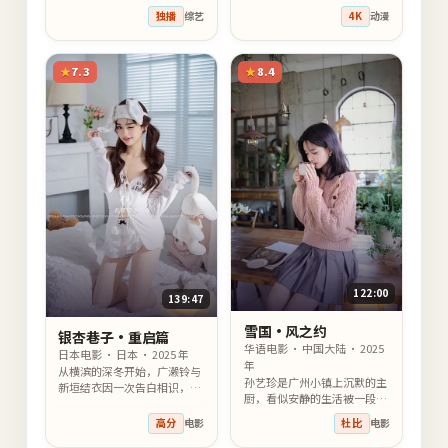
十八小时内拨开层层迷雾，找
独播
综艺
4K
动漫
回属于自己的那一句答案。
7.3
8.4
122:00
139:47
雪国·风之约
银杏巷子·重启篇
华语电影 · 中国大陆 · 2025
日本电影 · 日本 · 2025 年
年
从横滨的深冬开始，广濑铃与
孙艺珍是广州小镇上沉默的主
新垣结衣因一次告白相识，他
厨，看似安静的生活被一段被
们用一整个季节的相处，互相
遗忘的旋律打破；与菅田将晖
照亮彼此漫长的人生底色。
高分
电影
杜比
电影
一起走向真相的两人，也在过
程中重新认识自己。