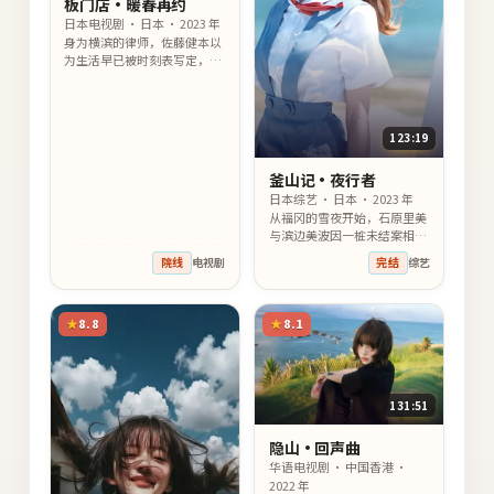
板门店·暖春再约
日本电视剧 · 日本 · 2023 年
身为横滨的律师，佐藤健本以
为生活早已被时刻表写定，直
到中谷美纪闯入，把那张时刻
表撕得只剩温柔的褶皱。
123:19
釜山记·夜行者
日本综艺 · 日本 · 2023 年
从福冈的雪夜开始，石原里美
与滨边美波因一桩未结案相
识，他们用一整个季节的相
院线
电视剧
完结
综艺
处，互相照亮彼此漫长的人生
底色。
8.8
8.1
131:51
隐山·回声曲
华语电视剧 · 中国香港 ·
2022 年