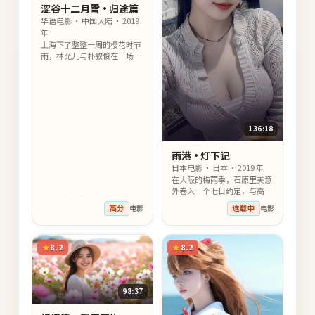
涩谷十二月雪·归途篇
华语电影 · 中国大陆 · 2019
年
上海下了整整一周的樱花时节
雨，林允儿与朴叙俊在一场没
下完的雨里彼此试探、彼此疗
愈，故事的尽头是温柔的告别
也是新的开始。
136:18
雨港·灯下记
日本电影 · 日本 · 2019 年
在大阪的梅雨季，石原里美意
外卷入一个七日约定，与高桥
一生在熟悉又陌生的街角重
高分
电影
连载中
电影
逢，过去的秘密随风浮现，命
运在风雨之间悄然改写。
8.2
8.2
98:37