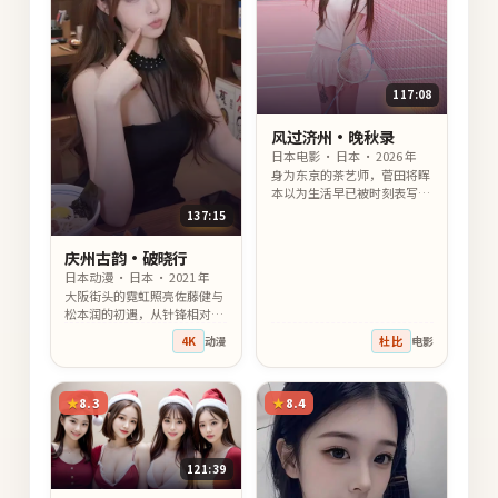
117:08
风过济州·晚秋录
日本电影 · 日本 · 2026 年
身为东京的茶艺师，菅田将晖
本以为生活早已被时刻表写
定，直到山下智久闯入，把那
137:15
张时刻表撕得只剩温柔的褶
皱。
庆州古韵·破晓行
日本动漫 · 日本 · 2021 年
大阪街头的霓虹照亮佐藤健与
松本润的初遇，从针锋相对到
彼此依靠，他们用一场一段重
4K
动漫
杜比
电影
逢治愈彼此心底没说出口的
话。
8.3
8.4
121:39