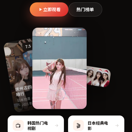
立即观看
热门榜单
7.5
庆
州
古
韵
·
破
晓
行
日本动漫 · 日本
· 2021 年
韩国热门电
日本经典电
📺
🎬
视剧
影