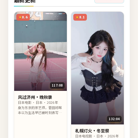
8.6
8.1
117:08
风过济州·晚秋录
日本电影 · 日本 · 2026 年
身为东京的茶艺师，菅田将晖
本以为生活早已被时刻表写
定，直到山下智久闯入，把那
132:04
张时刻表撕得只剩温柔的褶
皱。
札幌灯火·冬至祭
日本电视剧 · 日本 · 2026 年