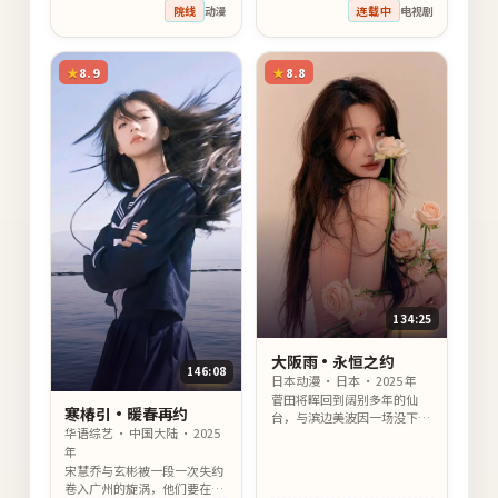
没下完的雨里彼此试探、彼此
院线
动漫
连载中
电视剧
口的话。
疗愈，故事的尽头是温柔的告
别也是新的开始。
8.9
8.8
134:25
大阪雨·永恒之约
146:08
日本动漫 · 日本 · 2025 年
菅田将晖回到阔别多年的仙
寒椿引·暖春再约
台，与滨边美波因一场没下完
华语综艺 · 中国大陆 · 2025
的雨重新交错，旧时的温柔与
年
暗涌在两人之间反复涨落，每
一次靠近都像在赎回当年的失
宋慧乔与玄彬被一段一次失约
约。
卷入广州的旋涡，他们要在四