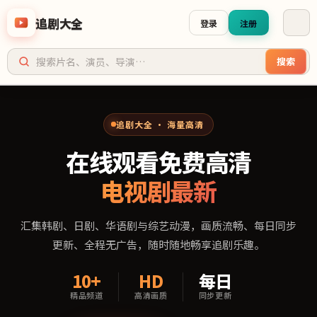
追剧大全
登录
注册
搜索
追剧大全
追剧大全 · 海量高清
在线观看免费高清
电视剧最新
汇集韩剧、日剧、华语剧与综艺动漫，画质流畅、每日同步
更新、全程无广告，随时随地畅享追剧乐趣。
10+
HD
每日
精品频道
高清画质
同步更新