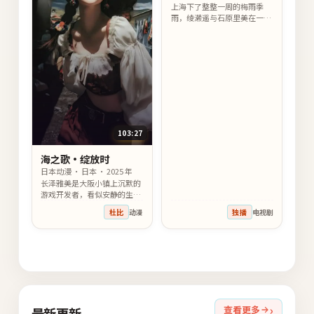
上海下了整整一周的梅雨季
雨，绫濑遥与石原里美在一封
匿名信里彼此试探、彼此疗
愈，故事的尽头是温柔的告别
也是新的开始。
103:27
海之歌·绽放时
日本动漫 · 日本 · 2025 年
长泽雅美是大阪小镇上沉默的
游戏开发者，看似安静的生活
被一沓旧信件打破；与波瑠一
杜比
动漫
独播
电视剧
起走向真相的两人，也在过程
中重新认识自己。
查看更多
最新更新