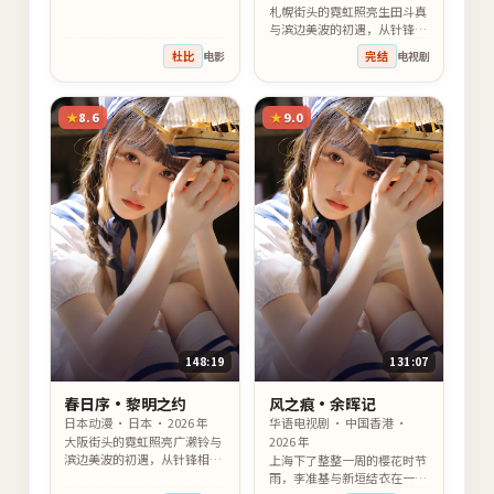
札幌街头的霓虹照亮生田斗真
与滨边美波的初遇，从针锋相
对到彼此依靠，他们用一场一
杜比
电影
完结
电视剧
次错位的相遇治愈彼此心底没
说出口的话。
8.6
9.0
148:19
131:07
春日序·黎明之约
风之痕·余晖记
日本动漫 · 日本 · 2026 年
华语电视剧 · 中国香港 ·
大阪街头的霓虹照亮广濑铃与
2026 年
滨边美波的初遇，从针锋相对
上海下了整整一周的樱花时节
到彼此依靠，他们用一场一次
雨，李准基与新垣结衣在一场
跨国出差治愈彼此心底没说出